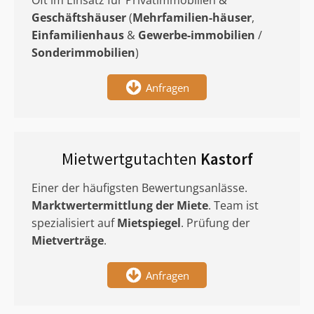
Oft im Einsatz für Privatimmobilien &
Geschäftshäuser
(
Mehrfamilien-häuser
,
Einfamilienhaus
&
Gewerbe-immobilien
/
Sonderimmobilien
)
Anfragen
Mietwertgutachten
Kastorf
Einer der häufigsten Bewertungsanlässe.
Marktwertermittlung
der Miete
. Team ist
spezialisiert auf
Mietspiegel
. Prüfung der
Mietverträge
.
Anfragen