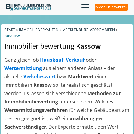
IMMOBILIE BEWERTEN
START
>
IMMOBILIE VERKAUFEN
>
MECKLENBURG-VORPOMMERN
>
KASSOW
Immobilienbewertung
Kassow
Ganz gleich, ob
Hauskauf
,
Verkauf
oder
Wertermittlung
aus einem anderen Anlass – der
aktuelle
Verkehrswert
bzw.
Marktwert
einer
Immobilie in
Kassow
sollte realistisch geschätzt
werden. Es lassen sich verschiedene
Methoden zur
Immobilienbewertung
unterscheiden. Welches
Wertermittlungsverfahren
für welche Gebäudeart am
besten geeignet ist, weiß ein
unabhängiger
Sachverständiger
. Der Experte ermittelt den Wert