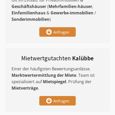
Oft im Einsatz für Privatimmobilien &
Geschäftshäuser
(
Mehrfamilien-häuser
,
Einfamilienhaus
&
Gewerbe-immobilien
/
Sonderimmobilien
)
Anfragen
Mietwertgutachten
Kalübbe
Einer der häufigsten Bewertungsanlässe.
Marktwertermittlung
der Miete
. Team ist
spezialisiert auf
Mietspiegel
. Prüfung der
Mietverträge
.
Anfragen