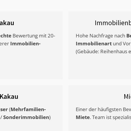
akau
Immobilien
chte
Bewertung mit 20-
Hohe Nachfrage nach
B
erer
Immobilien-
Immobilienart
und Vor
(Gebäude: Reihenhaus et
Kakau
Mi
ser
(
Mehrfamilien-
Einer der häufigsten B
/
Sonderimmobilien
)
Miete
. Team ist speziali