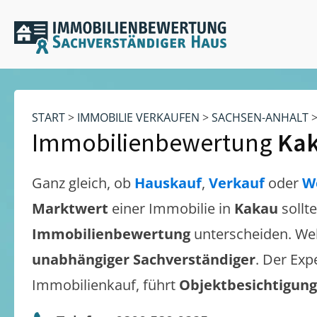
START
>
IMMOBILIE VERKAUFEN
>
SACHSEN-ANHALT
Immobilienbewertung
Ka
Ganz gleich, ob
Hauskauf
,
Verkauf
oder
W
Marktwert
einer Immobilie in
Kakau
sollt
Immobilienbewertung
unterscheiden. We
unabhängiger Sachverständiger
. Der Exp
Immobilienkauf, führt
Objektbesichtigun