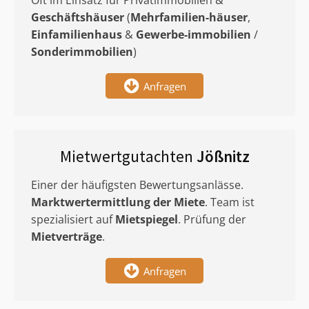
Oft im Einsatz für Privatimmobilien &
Geschäftshäuser
(
Mehrfamilien-häuser
,
Einfamilienhaus
&
Gewerbe-immobilien
/
Sonderimmobilien
)
Anfragen
Mietwertgutachten
Jößnitz
Einer der häufigsten Bewertungsanlässe.
Marktwertermittlung
der Miete
. Team ist
spezialisiert auf
Mietspiegel
. Prüfung der
Mietverträge
.
Anfragen