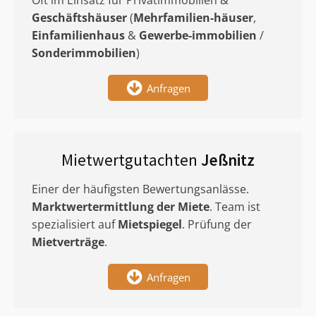
Oft im Einsatz für Privatimmobilien &
Geschäftshäuser
(
Mehrfamilien-häuser
,
Einfamilienhaus
&
Gewerbe-immobilien
/
Sonderimmobilien
)
Anfragen
Mietwertgutachten
Jeßnitz
Einer der häufigsten Bewertungsanlässe.
Marktwertermittlung
der Miete
. Team ist
spezialisiert auf
Mietspiegel
. Prüfung der
Mietverträge
.
Anfragen