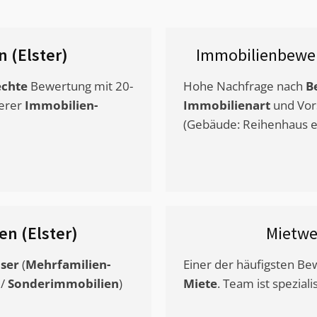
n (Elster)
Immobilienbewer
chte
Bewertung mit 20-
Hohe Nachfrage nach
B
erer
Immobilien-
Immobilienart
und Vor
(Gebäude: Reihenhaus et
en (Elster)
Mietwe
ser
(
Mehrfamilien-
Einer der häufigsten B
/
Sonderimmobilien
)
Miete
. Team ist speziali