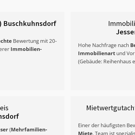
r) Buschkuhnsdorf
Immobil
Jesse
chte
Bewertung mit 20-
Hohe Nachfrage nach
B
erer
Immobilien-
Immobilienart
und Vor
(Gebäude: Reihenhaus et
eis
Mietwertgutac
nsdorf
Einer der häufigsten B
ser
(
Mehrfamilien-
Miete
. Team ist speziali