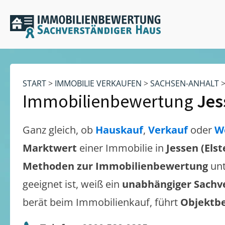
START
>
IMMOBILIE VERKAUFEN
>
SACHSEN-ANHALT
Immobilienbewertung
Jes
Ganz gleich, ob
Hauskauf
,
Verkauf
oder
W
Marktwert
einer Immobilie in
Jessen (Els
Methoden zur Immobilienbewertung
unt
geeignet ist, weiß ein
unabhängiger Sachv
berät beim Immobilienkauf, führt
Objektb