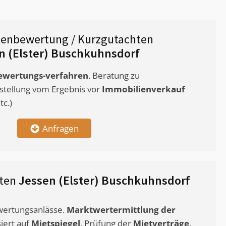
ienbewertung / Kurzgutachten
n (Elster) Buschkuhnsdorf
ewertungs-verfahren
. Beratung zu
stellung vom Ergebnis vor
Immobilienverkauf
c.)
Anfragen
hten
Jessen (Elster) Buschkuhnsdorf
ewertungsanlässe.
Marktwertermittlung
der
siert auf
Mietspiegel
. Prüfung der
Mietverträge
.