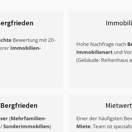
ergfrieden
Immobil
chte
Bewertung mit 20-
Hohe Nachfrage nach
B
erer
Immobilien-
Immobilienart
und Vor
(Gebäude: Reihenhaus et
-Bergfrieden
Mietwer
ser
(
Mehrfamilien-
Einer der häufigsten B
/
Sonderimmobilien
)
Miete
. Team ist speziali