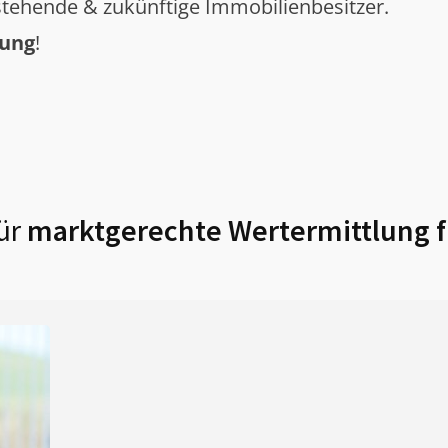
tehende & zukünftige Immobilienbesitzer.
tung
!
ür
marktgerechte Wertermittlung 