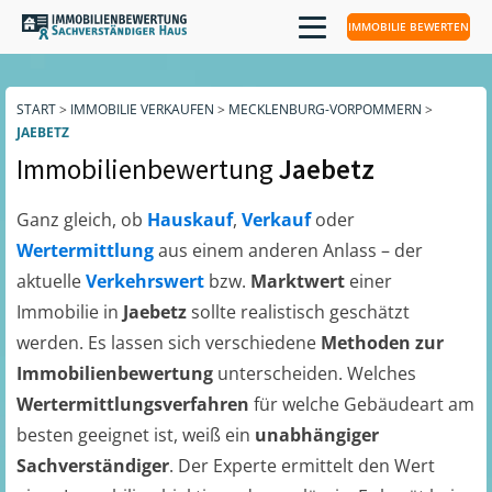
IMMOBILIE BEWERTEN
START
>
IMMOBILIE VERKAUFEN
>
MECKLENBURG-VORPOMMERN
>
JAEBETZ
Immobilienbewertung
Jaebetz
Ganz gleich, ob
Hauskauf
,
Verkauf
oder
Wertermittlung
aus einem anderen Anlass – der
aktuelle
Verkehrswert
bzw.
Marktwert
einer
Immobilie in
Jaebetz
sollte realistisch geschätzt
werden. Es lassen sich verschiedene
Methoden zur
Immobilienbewertung
unterscheiden. Welches
Wertermittlungsverfahren
für welche Gebäudeart am
besten geeignet ist, weiß ein
unabhängiger
Sachverständiger
. Der Experte ermittelt den Wert