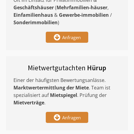
Oft im Einsatz für Privatimmobilien &
Geschäftshäuser
(
Mehrfamilien-häuser
,
Einfamilienhaus
&
Gewerbe-immobilien
/
Sonderimmobilien
)
Anfragen
Mietwertgutachten
Hürup
Einer der häufigsten Bewertungsanlässe.
Marktwertermittlung
der Miete
. Team ist
spezialisiert auf
Mietspiegel
. Prüfung der
Mietverträge
.
Anfragen