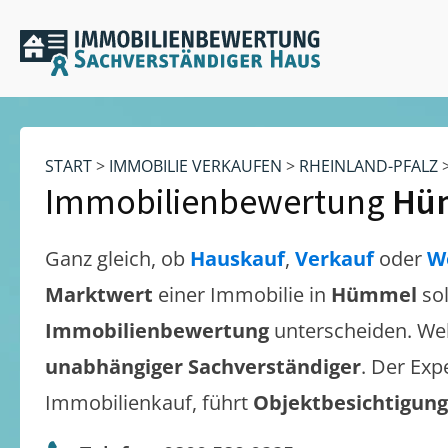
START
>
IMMOBILIE VERKAUFEN
>
RHEINLAND-PFALZ
Immobilienbewertung
Hü
Ganz gleich, ob
Hauskauf
,
Verkauf
oder
W
Marktwert
einer Immobilie in
Hümmel
so
Immobilienbewertung
unterscheiden. We
unabhängiger Sachverständiger
. Der Exp
Immobilienkauf, führt
Objektbesichtigun