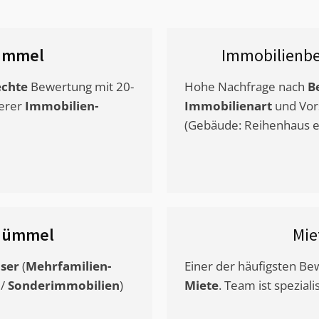
ümmel
Immobilienbe
chte
Bewertung mit 20-
Hohe Nachfrage nach
B
erer
Immobilien-
Immobilienart
und Vor
(Gebäude: Reihenhaus et
Hümmel
Mie
ser
(
Mehrfamilien-
Einer der häufigsten B
/
Sonderimmobilien
)
Miete
. Team ist speziali