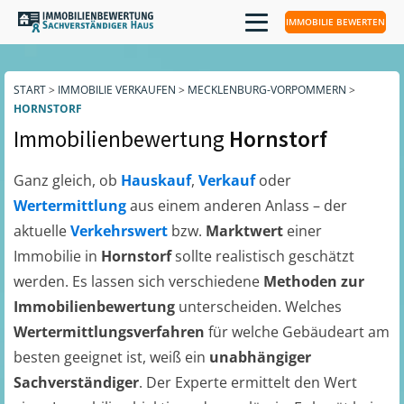
IMMOBILIE BEWERTEN
START
>
IMMOBILIE VERKAUFEN
>
MECKLENBURG-VORPOMMERN
>
HORNSTORF
Immobilienbewertung
Hornstorf
Ganz gleich, ob
Hauskauf
,
Verkauf
oder
Wertermittlung
aus einem anderen Anlass – der
aktuelle
Verkehrswert
bzw.
Marktwert
einer
Immobilie in
Hornstorf
sollte realistisch geschätzt
werden. Es lassen sich verschiedene
Methoden zur
Immobilienbewertung
unterscheiden. Welches
Wertermittlungsverfahren
für welche Gebäudeart am
besten geeignet ist, weiß ein
unabhängiger
Sachverständiger
. Der Experte ermittelt den Wert