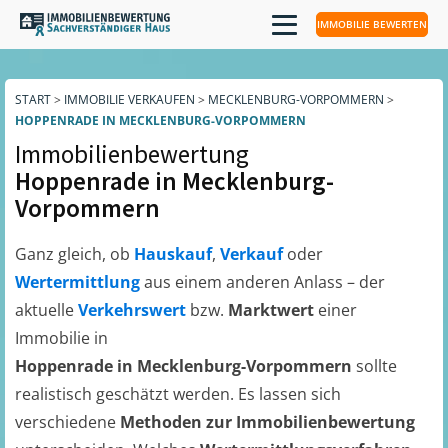
IMMOBILIE BEWERTEN
START
>
IMMOBILIE VERKAUFEN
>
MECKLENBURG-VORPOMMERN
>
HOPPENRADE IN MECKLENBURG-VORPOMMERN
Immobilienbewertung
Hoppenrade in Mecklenburg-
Vorpommern
Ganz gleich, ob
Hauskauf
,
Verkauf
oder
Wertermittlung
aus einem anderen Anlass – der
aktuelle
Verkehrswert
bzw.
Marktwert
einer
Immobilie in
Hoppenrade in Mecklenburg-Vorpommern
sollte
realistisch geschätzt werden. Es lassen sich
verschiedene
Methoden zur Immobilienbewertung