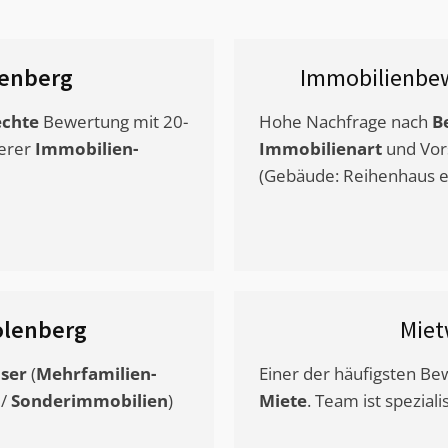
enberg
Immobilienbew
chte
Bewertung mit 20-
Hohe Nachfrage nach
B
erer
Immobilien-
Immobilienart
und Vor
(Gebäude: Reihenhaus et
lenberg
Miet
ser
(
Mehrfamilien-
Einer der häufigsten B
/
Sonderimmobilien
)
Miete
. Team ist speziali