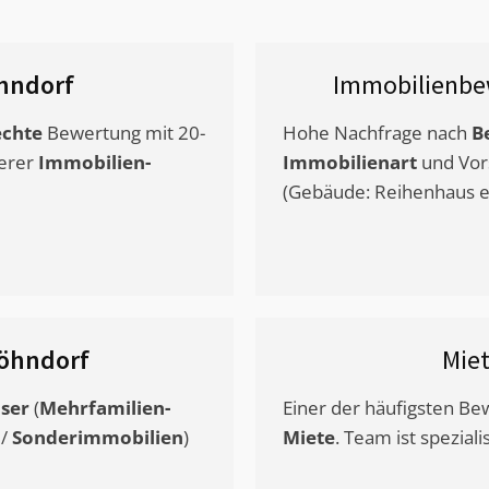
hndorf
Immobilienbe
chte
Bewertung mit 20-
Hohe Nachfrage nach
B
erer
Immobilien-
Immobilienart
und Vor
(Gebäude: Reihenhaus et
öhndorf
Mie
ser
(
Mehrfamilien-
Einer der häufigsten B
/
Sonderimmobilien
)
Miete
. Team ist speziali