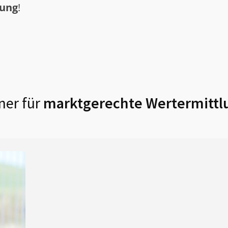
tung
!
ner für
marktgerechte Wertermittl