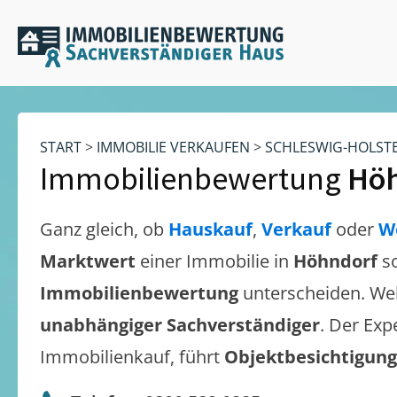
START
>
IMMOBILIE VERKAUFEN
>
SCHLESWIG-HOLST
Immobilienbewertung
Hö
Ganz gleich, ob
Hauskauf
,
Verkauf
oder
W
Marktwert
einer Immobilie in
Höhndorf
s
Immobilienbewertung
unterscheiden. We
unabhängiger Sachverständiger
. Der Exp
Immobilienkauf, führt
Objektbesichtigun