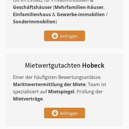
Oft im Einsatz für Privatimmobilien &
Geschäftshäuser
(
Mehrfamilien-häuser
,
Einfamilienhaus
&
Gewerbe-immobilien
/
Sonderimmobilien
)
Anfragen
Mietwertgutachten
Hobeck
Einer der häufigsten Bewertungsanlässe.
Marktwertermittlung
der Miete
. Team ist
spezialisiert auf
Mietspiegel
. Prüfung der
Mietverträge
.
Anfragen