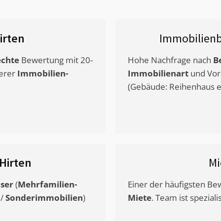
irten
Immobilien
chte
Bewertung mit 20-
Hohe Nachfrage nach
B
erer
Immobilien-
Immobilienart
und Vor
(Gebäude: Reihenhaus et
Hirten
Mi
ser
(
Mehrfamilien-
Einer der häufigsten B
/
Sonderimmobilien
)
Miete
. Team ist speziali