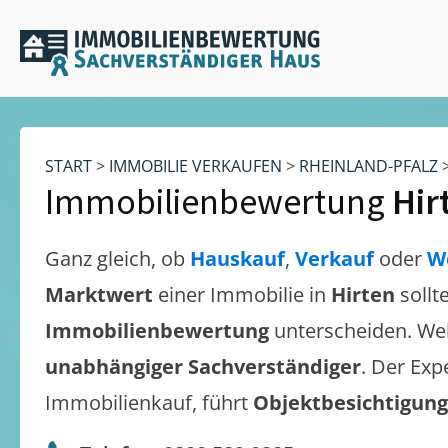
START
>
IMMOBILIE VERKAUFEN
>
RHEINLAND-PFALZ
Immobilienbewertung
Hir
Ganz gleich, ob
Hauskauf
,
Verkauf
oder
W
Marktwert
einer Immobilie in
Hirten
sollt
Immobilienbewertung
unterscheiden. We
unabhängiger Sachverständiger
. Der Exp
Immobilienkauf, führt
Objektbesichtigun