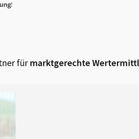
tung
!
tner für
marktgerechte Wertermitt