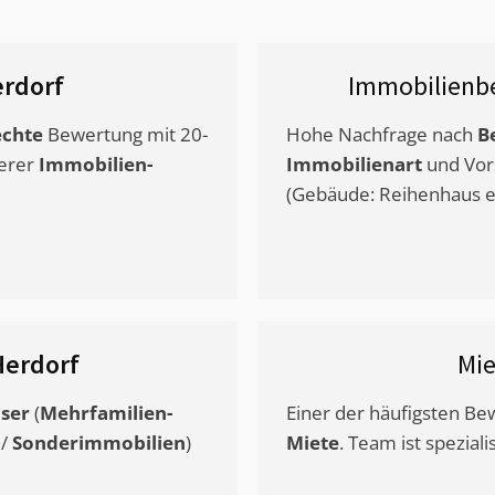
rdorf
Immobilienb
chte
Bewertung mit 20-
Hohe Nachfrage nach
B
erer
Immobilien-
Immobilienart
und Vor
(Gebäude: Reihenhaus et
Herdorf
Mi
ser
(
Mehrfamilien-
Einer der häufigsten B
/
Sonderimmobilien
)
Miete
. Team ist speziali