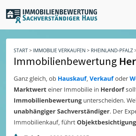
START
>
IMMOBILIE VERKAUFEN
>
RHEINLAND-PFALZ
Immobilienbewertung
Her
Ganz gleich, ob
Hauskauf
,
Verkauf
oder
W
Marktwert
einer Immobilie in
Herdorf
sol
Immobilienbewertung
unterscheiden. We
unabhängiger Sachverständiger
. Der Exp
Immobilienkauf, führt
Objektbesichtigun