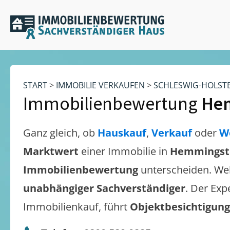
START
>
IMMOBILIE VERKAUFEN
>
SCHLESWIG-HOLST
Immobilienbewertung
He
Ganz gleich, ob
Hauskauf
,
Verkauf
oder
W
Marktwert
einer Immobilie in
Hemmingst
Immobilienbewertung
unterscheiden. We
unabhängiger Sachverständiger
. Der Exp
Immobilienkauf, führt
Objektbesichtigun