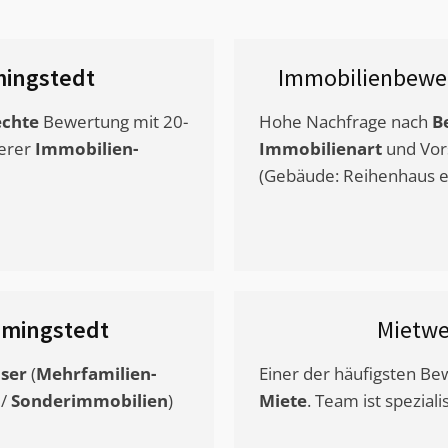
ingstedt
Immobilienbewe
chte
Bewertung mit 20-
Hohe Nachfrage nach
B
erer
Immobilien-
Immobilienart
und Vor
(Gebäude: Reihenhaus et
mingstedt
Mietwe
ser
(
Mehrfamilien-
Einer der häufigsten B
/
Sonderimmobilien
)
Miete
. Team ist speziali