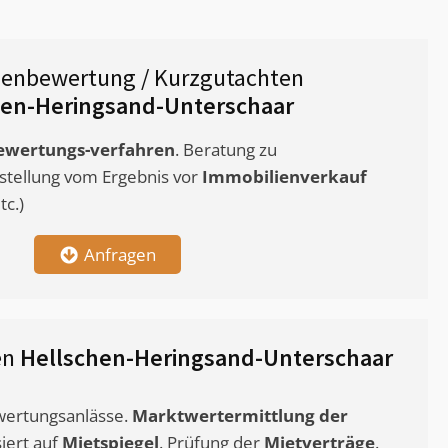
ienbewertung / Kurzgutachten
hen-Heringsand-Unterschaar
ewertungs-verfahren
. Beratung zu
stellung vom Ergebnis vor
Immobilienverkauf
c.)
Anfragen
en
Hellschen-Heringsand-Unterschaar
ewertungsanlässe.
Marktwertermittlung
der
siert auf
Mietspiegel
. Prüfung der
Mietverträge
.