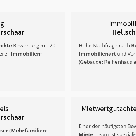
ng
Immobil
rschaar
Hellsc
chte
Bewertung mit 20-
Hohe Nachfrage nach
B
erer
Immobilien-
Immobilienart
und Vor
(Gebäude: Reihenhaus et
eis
Mietwertgutacht
rschaar
Einer der häufigsten B
ser
(
Mehrfamilien-
Miete
. Team ist speziali