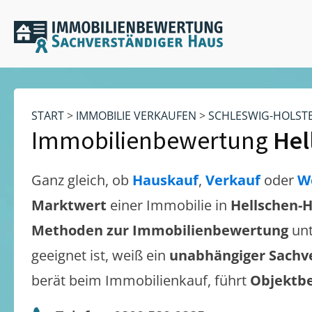
START
>
IMMOBILIE VERKAUFEN
>
SCHLESWIG-HOLST
Immobilienbewertung
Hel
Ganz gleich, ob
Hauskauf
,
Verkauf
oder
W
Marktwert
einer Immobilie in
Hellschen-
Methoden zur Immobilienbewertung
unt
geeignet ist, weiß ein
unabhängiger Sachv
berät beim Immobilienkauf, führt
Objektb