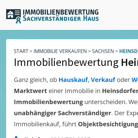
START
>
IMMOBILIE VERKAUFEN
>
SACHSEN
>
HEINS
Immobilienbewertung
Hei
Ganz gleich, ob
Hauskauf
,
Verkauf
oder
W
Marktwert
einer Immobilie in
Heinsdorfe
Immobilienbewertung
unterscheiden. We
unabhängiger Sachverständiger
. Der Exp
Immobilienkauf, führt
Objektbesichtigun