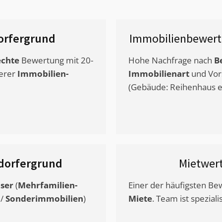
orfergrund
Immobilienbewert
chte
Bewertung mit 20-
Hohe Nachfrage nach
B
erer
Immobilien-
Immobilienart
und Vor
(Gebäude: Reihenhaus et
dorfergrund
Mietwer
ser
(
Mehrfamilien-
Einer der häufigsten B
/
Sonderimmobilien
)
Miete
. Team ist speziali