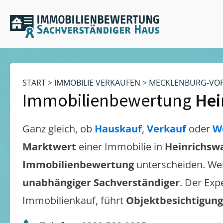
START
>
IMMOBILIE VERKAUFEN
>
MECKLENBURG-VO
Immobilienbewertung
Hei
Ganz gleich, ob
Hauskauf
,
Verkauf
oder
W
Marktwert
einer Immobilie in
Heinrichsw
Immobilienbewertung
unterscheiden. We
unabhängiger Sachverständiger
. Der Exp
Immobilienkauf, führt
Objektbesichtigun