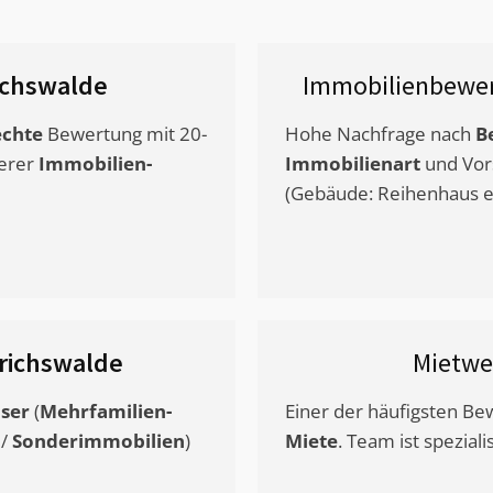
ichswalde
Immobilienbewer
chte
Bewertung mit 20-
Hohe Nachfrage nach
B
erer
Immobilien-
Immobilienart
und Vor
(Gebäude: Reihenhaus et
richswalde
Mietwe
ser
(
Mehrfamilien-
Einer der häufigsten B
/
Sonderimmobilien
)
Miete
. Team ist speziali