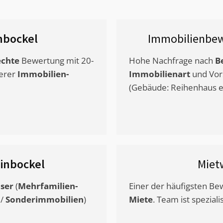
nbockel
Immobilienbew
chte
Bewertung mit 20-
Hohe Nachfrage nach
B
erer
Immobilien-
Immobilienart
und Vor
(Gebäude: Reihenhaus et
inbockel
Miet
ser
(
Mehrfamilien-
Einer der häufigsten B
/
Sonderimmobilien
)
Miete
. Team ist speziali