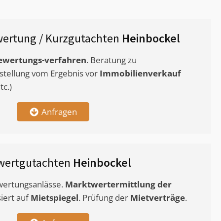
ertung / Kurzgutachten
Heinbockel
ewertungs-verfahren
. Beratung zu
stellung vom Ergebnis vor
Immobilienverkauf
c.)
Anfragen
wertgutachten
Heinbockel
ewertungsanlässe.
Marktwertermittlung
der
siert auf
Mietspiegel
. Prüfung der
Mietverträge
.