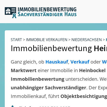
START
>
IMMOBILIE VERKAUFEN
>
NIEDERSACHSEN
>
Immobilienbewertung
Hei
Ganz gleich, ob
Hauskauf
,
Verkauf
oder
W
Marktwert
einer Immobilie in
Heinbockel
Immobilienbewertung
unterscheiden. We
unabhängiger Sachverständiger
. Der Exp
Immobilienkauf, führt
Objektbesichtigun