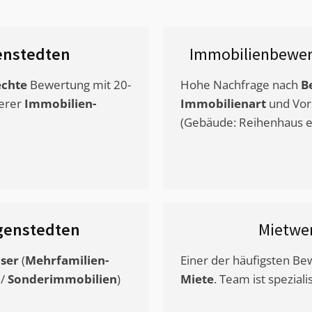
enstedten
Immobilienbewer
chte
Bewertung mit 20-
Hohe Nachfrage nach
B
erer
Immobilien-
Immobilienart
und Vor
(Gebäude: Reihenhaus et
igenstedten
Mietwe
ser
(
Mehrfamilien-
Einer der häufigsten B
/
Sonderimmobilien
)
Miete
. Team ist speziali