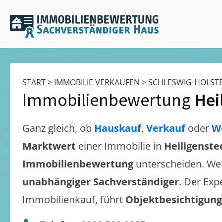
START
>
IMMOBILIE VERKAUFEN
>
SCHLESWIG-HOLST
Immobilienbewertung
Hei
Ganz gleich, ob
Hauskauf
,
Verkauf
oder
W
Marktwert
einer Immobilie in
Heiligenste
Immobilienbewertung
unterscheiden. We
unabhängiger Sachverständiger
. Der Exp
Immobilienkauf, führt
Objektbesichtigun