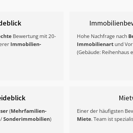
deblick
Immobilienbe
chte
Bewertung mit 20-
Hohe Nachfrage nach
B
erer
Immobilien-
Immobilienart
und Vor
(Gebäude: Reihenhaus et
ideblick
Miet
ser
(
Mehrfamilien-
Einer der häufigsten B
/
Sonderimmobilien
)
Miete
. Team ist speziali