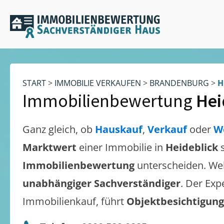
START
>
IMMOBILIE VERKAUFEN
>
BRANDENBURG
>
H
Immobilienbewertung
Hei
Ganz gleich, ob
Hauskauf
,
Verkauf
oder
W
Marktwert
einer Immobilie in
Heideblick
Immobilienbewertung
unterscheiden. We
unabhängiger Sachverständiger
. Der Exp
Immobilienkauf, führt
Objektbesichtigun