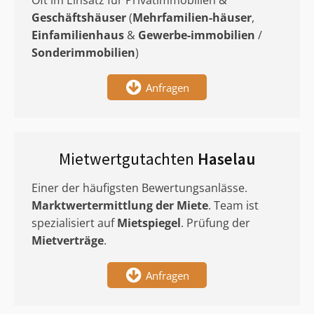
Oft im Einsatz für Privatimmobilien &
Geschäftshäuser
(
Mehrfamilien-häuser
,
Einfamilienhaus
&
Gewerbe-immobilien
/
Sonderimmobilien
)
Anfragen
Mietwertgutachten
Haselau
Einer der häufigsten Bewertungsanlässe.
Marktwertermittlung
der Miete
. Team ist
spezialisiert auf
Mietspiegel
. Prüfung der
Mietverträge
.
Anfragen