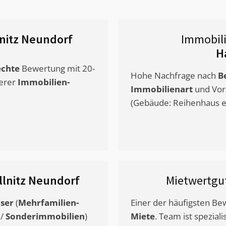
nitz Neundorf
Immobil
H
chte
Bewertung mit 20-
Hohe Nachfrage nach
B
erer
Immobilien-
Immobilienart
und Vor
(Gebäude: Reihenhaus et
llnitz Neundorf
Mietwertgu
ser
(
Mehrfamilien-
Einer der häufigsten B
/
Sonderimmobilien
)
Miete
. Team ist speziali