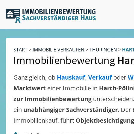
START
>
IMMOBILIE VERKAUFEN
>
THÜRINGEN
>
HAR
Immobilienbewertung
Har
Ganz gleich, ob
Hauskauf
,
Verkauf
oder
W
Marktwert
einer Immobilie in
Harth-Pölln
zur Immobilienbewertung
unterscheiden
ein
unabhängiger Sachverständiger
. Der
Immobilienkauf, führt
Objektbesichtigun