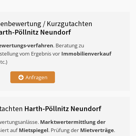
ienbewertung / Kurzgutachten
arth-Pöllnitz Neundorf
ewertungs-verfahren
. Beratung zu
stellung vom Ergebnis vor
Immobilienverkauf
c.)
Anfragen
tachten
Harth-Pöllnitz Neundorf
ewertungsanlässe.
Marktwertermittlung
der
siert auf
Mietspiegel
. Prüfung der
Mietverträge
.