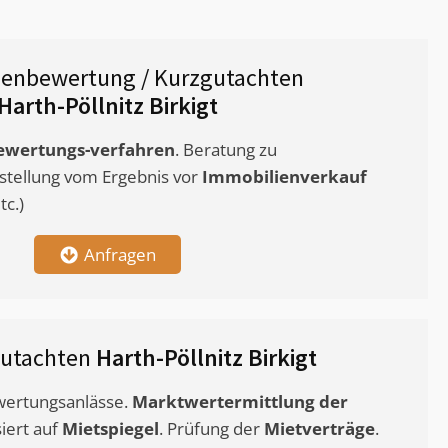
ienbewertung / Kurzgutachten
Harth-Pöllnitz Birkigt
ewertungs-verfahren
. Beratung zu
stellung vom Ergebnis vor
Immobilienverkauf
c.)
Anfragen
gutachten
Harth-Pöllnitz Birkigt
ewertungsanlässe.
Marktwertermittlung
der
siert auf
Mietspiegel
. Prüfung der
Mietverträge
.