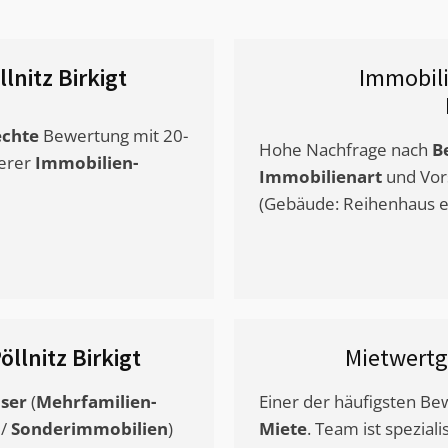
lnitz Birkigt
Immobil
chte
Bewertung mit 20-
Hohe Nachfrage nach
B
erer
Immobilien-
Immobilienart
und Vor
(Gebäude: Reihenhaus et
öllnitz Birkigt
Mietwert
ser
(
Mehrfamilien-
Einer der häufigsten B
/
Sonderimmobilien
)
Miete
. Team ist speziali