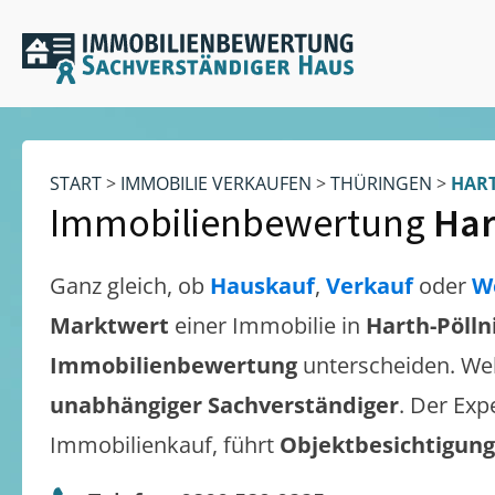
START
>
IMMOBILIE VERKAUFEN
>
THÜRINGEN
>
HART
Immobilienbewertung
Har
Ganz gleich, ob
Hauskauf
,
Verkauf
oder
W
Marktwert
einer Immobilie in
Harth-Pöllni
Immobilienbewertung
unterscheiden. We
unabhängiger Sachverständiger
. Der Exp
Immobilienkauf, führt
Objektbesichtigun