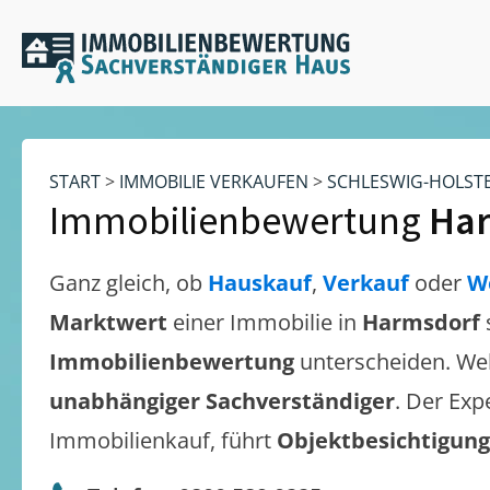
START
>
IMMOBILIE VERKAUFEN
>
SCHLESWIG-HOLST
Immobilienbewertung
Ha
Ganz gleich, ob
Hauskauf
,
Verkauf
oder
W
Marktwert
einer Immobilie in
Harmsdorf
Immobilienbewertung
unterscheiden. We
unabhängiger Sachverständiger
. Der Exp
Immobilienkauf, führt
Objektbesichtigun