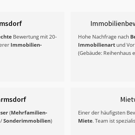
msdorf
Immobilienbew
chte
Bewertung mit 20-
Hohe Nachfrage nach
B
erer
Immobilien-
Immobilienart
und Vor
(Gebäude: Reihenhaus et
rmsdorf
Miet
ser
(
Mehrfamilien-
Einer der häufigsten B
/
Sonderimmobilien
)
Miete
. Team ist speziali