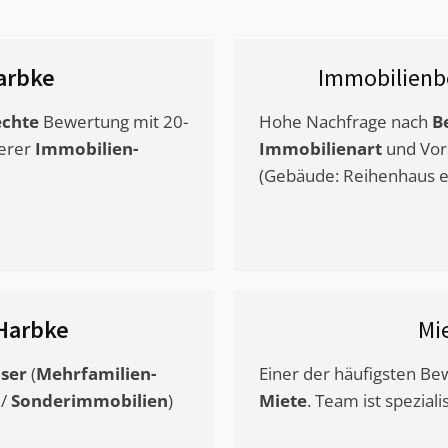
arbke
Immobilienb
chte
Bewertung mit 20-
Hohe Nachfrage nach
B
erer
Immobilien-
Immobilienart
und Vor
(Gebäude: Reihenhaus et
Harbke
Mi
ser
(
Mehrfamilien-
Einer der häufigsten B
/
Sonderimmobilien
)
Miete
. Team ist speziali