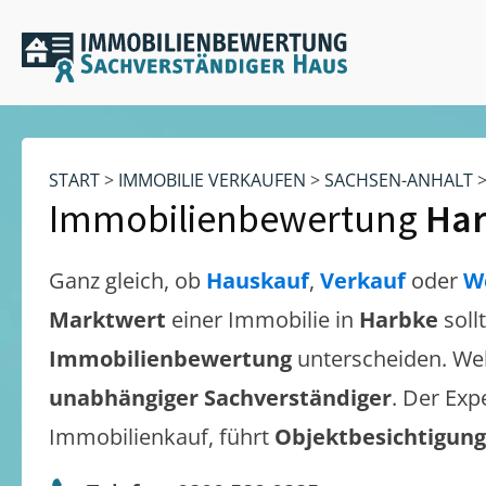
START
>
IMMOBILIE VERKAUFEN
>
SACHSEN-ANHALT
Immobilienbewertung
Ha
Ganz gleich, ob
Hauskauf
,
Verkauf
oder
W
Marktwert
einer Immobilie in
Harbke
soll
Immobilienbewertung
unterscheiden. We
unabhängiger Sachverständiger
. Der Exp
Immobilienkauf, führt
Objektbesichtigun