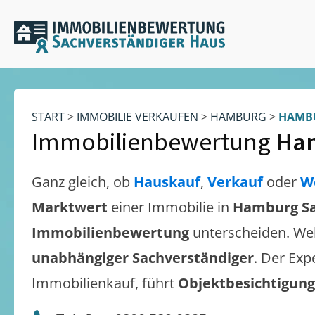
START
>
IMMOBILIE VERKAUFEN
>
HAMBURG
>
HAMB
Immobilienbewertung
Ham
Ganz gleich, ob
Hauskauf
,
Verkauf
oder
W
Marktwert
einer Immobilie in
Hamburg Sa
Immobilienbewertung
unterscheiden. We
unabhängiger Sachverständiger
. Der Exp
Immobilienkauf, führt
Objektbesichtigun