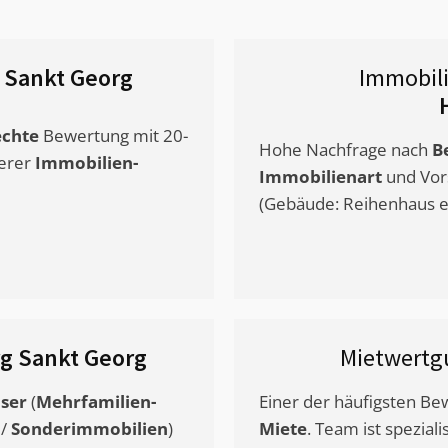
Sankt Georg
Immobil
chte
Bewertung mit 20-
Hohe Nachfrage nach
B
erer
Immobilien-
Immobilienart
und Vor
(Gebäude: Reihenhaus et
 Sankt Georg
Mietwertg
ser
(
Mehrfamilien-
Einer der häufigsten B
/
Sonderimmobilien
)
Miete
. Team ist speziali