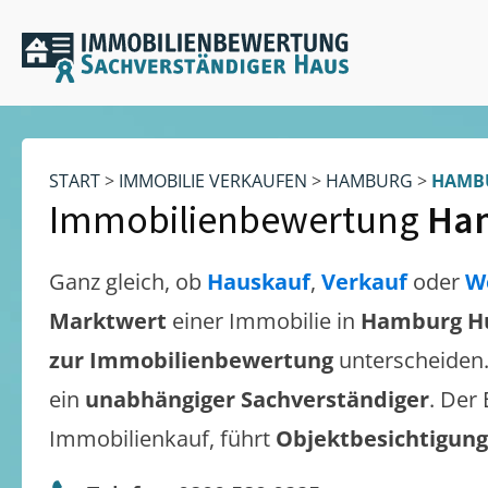
START
>
IMMOBILIE VERKAUFEN
>
HAMBURG
>
HAMB
Immobilienbewertung
Ha
Ganz gleich, ob
Hauskauf
,
Verkauf
oder
W
Marktwert
einer Immobilie in
Hamburg H
zur Immobilienbewertung
unterscheiden
ein
unabhängiger Sachverständiger
. Der
Immobilienkauf, führt
Objektbesichtigun