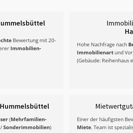
ummelsbüttel
Immobil
Ha
chte
Bewertung mit 20-
Hohe Nachfrage nach
B
erer
Immobilien-
Immobilienart
und Vor
(Gebäude: Reihenhaus et
Hummelsbüttel
Mietwertgu
ser
(
Mehrfamilien-
Einer der häufigsten B
/
Sonderimmobilien
)
Miete
. Team ist speziali