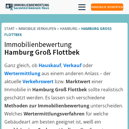
IMMOBILIE BEWERTEN
START
>
IMMOBILIE VERKAUFEN
>
HAMBURG
>
HAMBURG GROSS F
LOTTBEK
Immobilienbewertung
Hamburg Groß Flottbek
Ganz gleich, ob
Hauskauf
,
Verkauf
oder
Wertermittlung
aus einem anderen Anlass – der
aktuelle
Verkehrswert
bzw.
Marktwert
einer
Immobilie in
Hamburg Groß Flottbek
sollte realistisch
geschätzt werden. Es lassen sich verschiedene
Methoden zur Immobilienbewertung
unterscheiden.
Welches
Wertermittlungsverfahren
für welche
Gebäudeart am besten geeignet ist, weiß ein