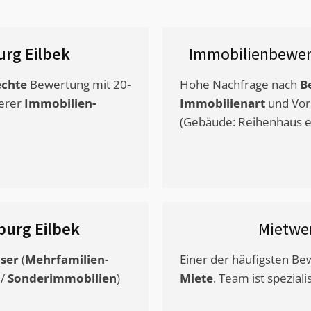
rg Eilbek
Immobilienbewer
chte
Bewertung mit 20-
Hohe Nachfrage nach
B
erer
Immobilien-
Immobilienart
und Vor
(Gebäude: Reihenhaus et
urg Eilbek
Mietwe
ser
(
Mehrfamilien-
Einer der häufigsten B
/
Sonderimmobilien
)
Miete
. Team ist speziali