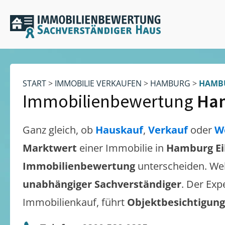
START
>
IMMOBILIE VERKAUFEN
>
HAMBURG
>
HAMBU
Immobilienbewertung
Ham
Ganz gleich, ob
Hauskauf
,
Verkauf
oder
W
Marktwert
einer Immobilie in
Hamburg Ei
Immobilienbewertung
unterscheiden. We
unabhängiger Sachverständiger
. Der Exp
Immobilienkauf, führt
Objektbesichtigun