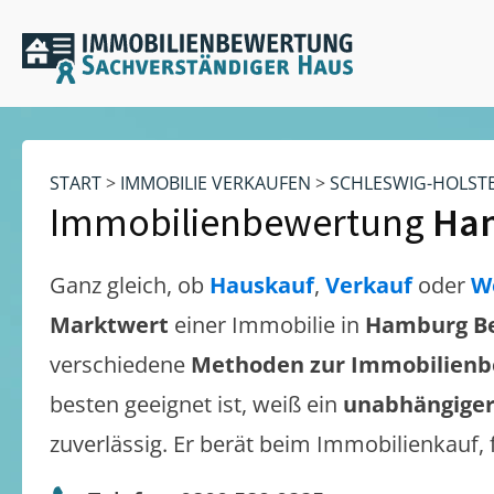
START
>
IMMOBILIE VERKAUFEN
>
SCHLESWIG-HOLST
Immobilienbewertung
Ham
Ganz gleich, ob
Hauskauf
,
Verkauf
oder
W
Marktwert
einer Immobilie in
Hamburg Ber
verschiedene
Methoden zur Immobilien
besten geeignet ist, weiß ein
unabhängiger
zuverlässig. Er berät beim Immobilienkauf,