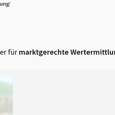
tung
!
er für
marktgerechte Wertermittlu