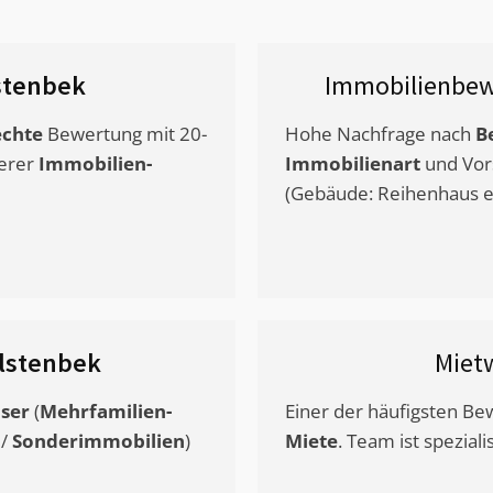
stenbek
Immobilienbew
chte
Bewertung mit 20-
Hohe Nachfrage nach
B
erer
Immobilien-
Immobilienart
und Vor
(Gebäude: Reihenhaus et
lstenbek
Miet
ser
(
Mehrfamilien-
Einer der häufigsten B
/
Sonderimmobilien
)
Miete
. Team ist speziali