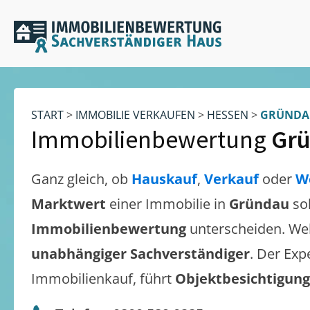
START
>
IMMOBILIE VERKAUFEN
>
HESSEN
>
GRÜNDA
Immobilienbewertung
Gr
Ganz gleich, ob
Hauskauf
,
Verkauf
oder
W
Marktwert
einer Immobilie in
Gründau
so
Immobilienbewertung
unterscheiden. We
unabhängiger Sachverständiger
. Der Exp
Immobilienkauf, führt
Objektbesichtigun