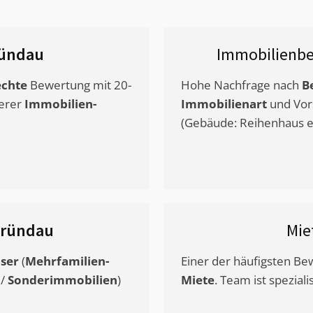
ündau
Immobilienbe
chte
Bewertung mit 20-
Hohe Nachfrage nach
B
erer
Immobilien-
Immobilienart
und Vor
(Gebäude: Reihenhaus et
ründau
Mie
ser
(
Mehrfamilien-
Einer der häufigsten B
/
Sonderimmobilien
)
Miete
. Team ist speziali