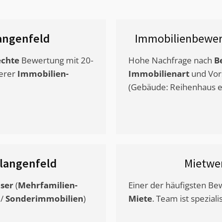
angenfeld
Immobilienbewer
chte
Bewertung mit 20-
Hohe Nachfrage nach
B
erer
Immobilien-
Immobilienart
und Vor
(Gebäude: Reihenhaus et
langenfeld
Mietwe
ser
(
Mehrfamilien-
Einer der häufigsten B
/
Sonderimmobilien
)
Miete
. Team ist speziali