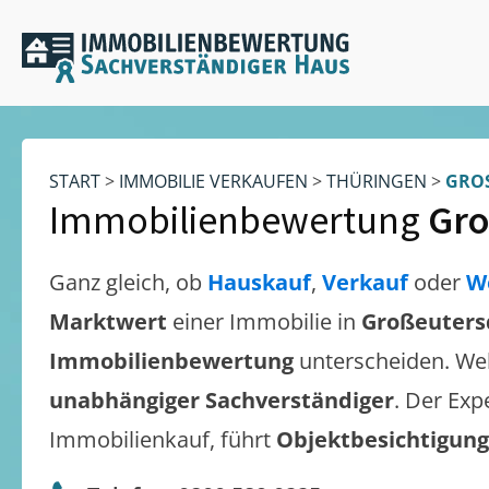
START
>
IMMOBILIE VERKAUFEN
>
THÜRINGEN
>
GROS
Immobilienbewertung
Gro
Ganz gleich, ob
Hauskauf
,
Verkauf
oder
W
Marktwert
einer Immobilie in
Großeuters
Immobilienbewertung
unterscheiden. We
unabhängiger Sachverständiger
. Der Exp
Immobilienkauf, führt
Objektbesichtigun