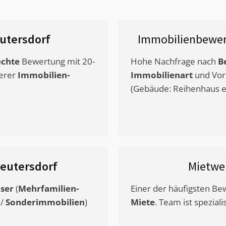
utersdorf
Immobilienbewer
chte
Bewertung mit 20-
Hohe Nachfrage nach
B
erer
Immobilien-
Immobilienart
und Vor
(Gebäude: Reihenhaus et
eutersdorf
Mietwe
ser
(
Mehrfamilien-
Einer der häufigsten B
/
Sonderimmobilien
)
Miete
. Team ist speziali