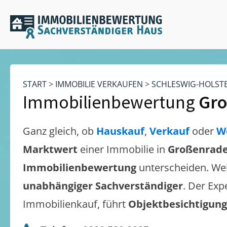
START
>
IMMOBILIE VERKAUFEN
>
SCHLESWIG-HOLST
Immobilienbewertung
Gr
Ganz gleich, ob
Hauskauf
,
Verkauf
oder
W
Marktwert
einer Immobilie in
Großenrad
Immobilienbewertung
unterscheiden. We
unabhängiger Sachverständiger
. Der Exp
Immobilienkauf, führt
Objektbesichtigun