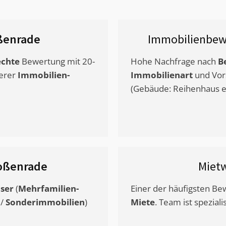
ßenrade
Immobilienbew
chte
Bewertung mit 20-
Hohe Nachfrage nach
B
erer
Immobilien-
Immobilienart
und Vor
(Gebäude: Reihenhaus et
oßenrade
Miet
ser
(
Mehrfamilien-
Einer der häufigsten B
/
Sonderimmobilien
)
Miete
. Team ist speziali