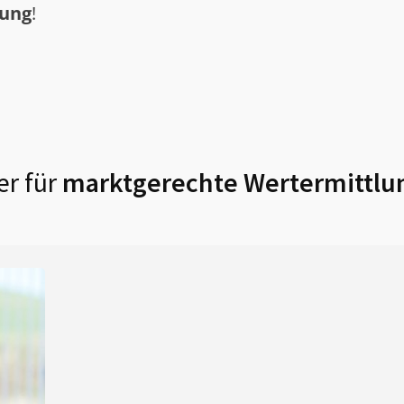
tung
!
r für
marktgerechte Wertermittlu