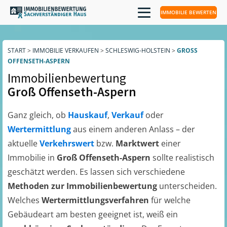
IMMOBILIE BEWERTEN
START
>
IMMOBILIE VERKAUFEN
>
SCHLESWIG-HOLSTEIN
>
GROSS O
FFENSETH-ASPERN
Immobilienbewertung
Groß Offenseth-Aspern
Ganz gleich, ob
Hauskauf
,
Verkauf
oder
Wertermittlung
aus einem anderen Anlass – der
aktuelle
Verkehrswert
bzw.
Marktwert
einer
Immobilie in
Groß Offenseth-Aspern
sollte realistisch
geschätzt werden. Es lassen sich verschiedene
Methoden zur Immobilienbewertung
unterscheiden.
Welches
Wertermittlungsverfahren
für welche
Gebäudeart am besten geeignet ist, weiß ein