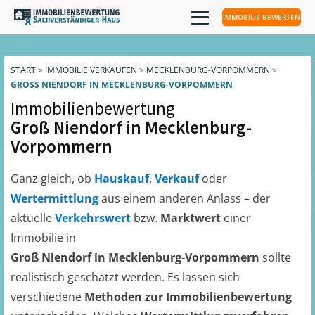
IMMOBILIE BEWERTEN
START
>
IMMOBILIE VERKAUFEN
>
MECKLENBURG-VORPOMMERN
>
GROSS NIENDORF IN MECKLENBURG-VORPOMMERN
Immobilienbewertung
Groß Niendorf in Mecklenburg-
Vorpommern
Ganz gleich, ob
Hauskauf
,
Verkauf
oder
Wertermittlung
aus einem anderen Anlass – der
aktuelle
Verkehrswert
bzw.
Marktwert
einer
Immobilie in
Groß Niendorf in Mecklenburg-Vorpommern
sollte
realistisch geschätzt werden. Es lassen sich
verschiedene
Methoden zur Immobilienbewertung