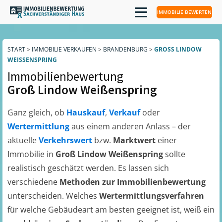
IMMOBILIE BEWERTEN
START
>
IMMOBILIE VERKAUFEN
>
BRANDENBURG
>
GROSS LINDOW W
EISSENSPRING
Immobilienbewertung
Groß Lindow Weißenspring
Ganz gleich, ob
Hauskauf
,
Verkauf
oder
Wertermittlung
aus einem anderen Anlass – der
aktuelle
Verkehrswert
bzw.
Marktwert
einer
Immobilie in
Groß Lindow Weißenspring
sollte
realistisch geschätzt werden. Es lassen sich
verschiedene
Methoden zur Immobilienbewertung
unterscheiden. Welches
Wertermittlungsverfahren
für welche Gebäudeart am besten geeignet ist, weiß ein