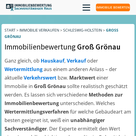
IMMOBILIE BEWERTEN
START
>
IMMOBILIE VERKAUFEN
>
SCHLESWIG-HOLSTEIN
>
GROSS G
RÖNAU
Immobilienbewertung
Groß Grönau
Ganz gleich, ob
Hauskauf
,
Verkauf
oder
Wertermittlung
aus einem anderen Anlass – der
aktuelle
Verkehrswert
bzw.
Marktwert
einer
Immobilie in
Groß Grönau
sollte realistisch geschätzt
werden. Es lassen sich verschiedene
Methoden zur
Immobilienbewertung
unterscheiden. Welches
Wertermittlungsverfahren
für welche Gebäudeart am
besten geeignet ist, weiß ein
unabhängiger
Sachverständiger
. Der Experte ermittelt den Wert