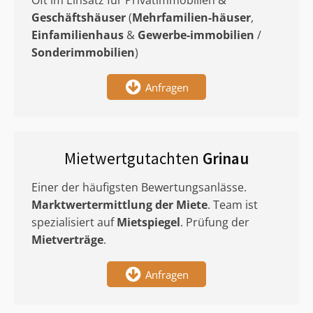
Oft im Einsatz für Privatimmobilien &
Geschäftshäuser
(
Mehrfamilien-häuser
,
Einfamilienhaus
&
Gewerbe-immobilien
/
Sonderimmobilien
)
Anfragen
Mietwertgutachten
Grinau
Einer der häufigsten Bewertungsanlässe.
Marktwertermittlung
der Miete
. Team ist
spezialisiert auf
Mietspiegel
. Prüfung der
Mietverträge
.
Anfragen