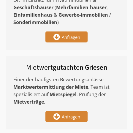
Oft im Einsatz für Privatimmobilien &
Geschäftshäuser
(
Mehrfamilien-häuser
,
Einfamilienhaus
&
Gewerbe-immobilien
/
Sonderimmobilien
)
Anfragen
Mietwertgutachten
Griesen
Einer der häufigsten Bewertungsanlässe.
Marktwertermittlung
der Miete
. Team ist
spezialisiert auf
Mietspiegel
. Prüfung der
Mietverträge
.
Anfragen