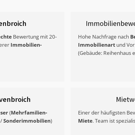
enbroich
Immobilienbewe
chte
Bewertung mit 20-
Hohe Nachfrage nach
B
erer
Immobilien-
Immobilienart
und Vor
(Gebäude: Reihenhaus et
venbroich
Mietw
ser
(
Mehrfamilien-
Einer der häufigsten B
/
Sonderimmobilien
)
Miete
. Team ist speziali