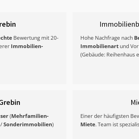
rebin
Immobilienb
chte
Bewertung mit 20-
Hohe Nachfrage nach
B
erer
Immobilien-
Immobilienart
und Vor
(Gebäude: Reihenhaus et
Grebin
Mi
ser
(
Mehrfamilien-
Einer der häufigsten B
/
Sonderimmobilien
)
Miete
. Team ist speziali