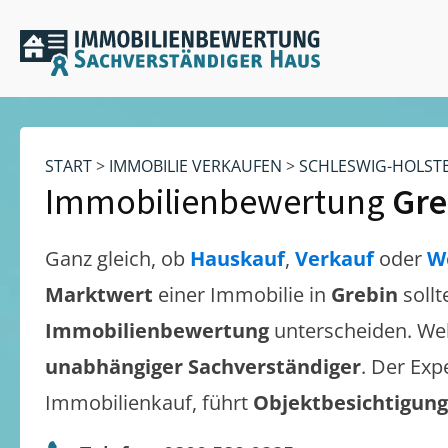
START
>
IMMOBILIE VERKAUFEN
>
SCHLESWIG-HOLST
Immobilienbewertung
Gre
Ganz gleich, ob
Hauskauf
,
Verkauf
oder
W
Marktwert
einer Immobilie in
Grebin
soll
Immobilienbewertung
unterscheiden. We
unabhängiger Sachverständiger
. Der Exp
Immobilienkauf, führt
Objektbesichtigun