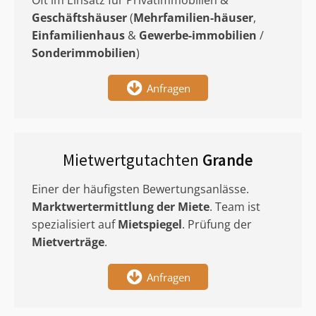
Oft im Einsatz für Privatimmobilien &
Geschäftshäuser
(
Mehrfamilien-häuser
,
Einfamilienhaus
&
Gewerbe-immobilien
/
Sonderimmobilien
)
Anfragen
Mietwertgutachten
Grande
Einer der häufigsten Bewertungsanlässe.
Marktwertermittlung
der Miete
. Team ist
spezialisiert auf
Mietspiegel
. Prüfung der
Mietverträge
.
Anfragen